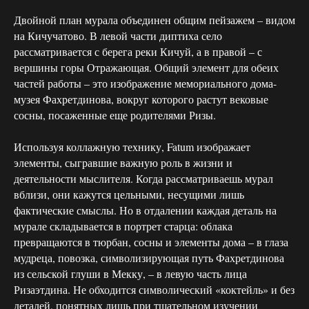
Двойной план мурала объединен общим пейзажем – видом
на Кичучатово. В левой части диптиха село
рассматривается с берега реки Кичуй, а в правой – с
вершины горы Отражающая. Общий элемент для обеих
частей работы – это изображение мемориального дома-
музея Фахретдинова, вокруг которого растут вековые
сосны, посаженные еще родителями Ризы.
Используя коллажную технику, Fatum изображает
элементы, сыгравшие важную роль в жизни и
деятельности мыслителя. Когда рассматриваешь мурал
вблизи, они кажутся цельными, несущими лишь
фактические смыслы. Но в отдалении каждая деталь на
мурале складывается в портрет старца: облака
превращаются в тюрбан, сосны и элементы дома – в глаза
мудреца, повозка, символизирующая путь Фахретдинова
из сельской глуши в Мекку, – в левую часть лица
Ризаэтдина. Не обходится символический «коктейль» и без
деталей, понятных лишь при тщательном изучении