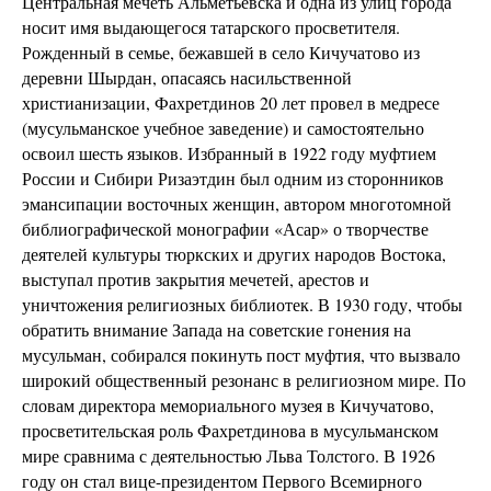
Центральная мечеть Альметьевска и одна из улиц города
носит имя выдающегося татарского просветителя.
Рожденный в семье, бежавшей в село Кичучатово из
деревни Шырдан, опасаясь насильственной
христианизации, Фахретдинов 20 лет провел в медресе
(мусульманское учебное заведение) и самостоятельно
освоил шесть языков. Избранный в 1922 году муфтием
России и Сибири Ризаэтдин был одним из сторонников
эмансипации восточных женщин, автором многотомной
библиографической монографии «Асар» о творчестве
деятелей культуры тюркских и других народов Востока,
выступал против закрытия мечетей, арестов и
уничтожения религиозных библиотек. В 1930 году, чтобы
обратить внимание Запада на советские гонения на
мусульман, собирался покинуть пост муфтия, что вызвало
широкий общественный резонанс в религиозном мире. По
словам директора мемориального музея в Кичучатово,
просветительская роль Фахретдинова в мусульманском
мире сравнима с деятельностью Льва Толстого. В 1926
году он стал вице-президентом Первого Всемирного