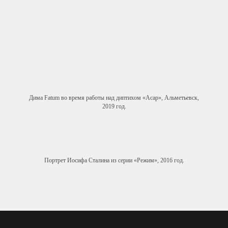
Дима Fatum во время работы над диптихом «Асар», Альметьевск,
2019 год.
Портрет Иосифа Сталина из серии «Режим», 2016 год.