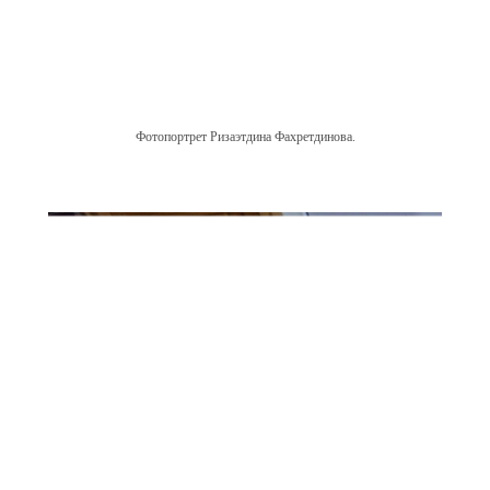
Фотопортрет Ризаэтдина Фахретдинова.